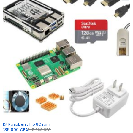
-7%
Kit Raspberry Pi5 8G ram
135.000
CFA
145.000
CFA