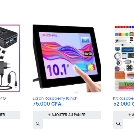
 4G
Ecran Raspberry 10inch
Kit Raspbe
75.000
CFA
52.000
IER
AJOUTER AU PANIER
A