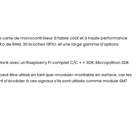
ne carte de microcontrôleur à faible coût et à haute performance
6 Ko de RAM; 30 broches GPIO; et une large gamme d’options
 livré avec un Raspberry Pi complet C/C + + SDK, Micropython SDK.
 peut être utilisé en tant que «module» montable en surface, car les
ent d’accéder à ces signaux s’ils sont utilisés comme module SMT