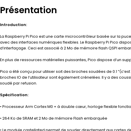
Présentation
Introduction:
La Raspberry Pi Pico est une carte microcontrôleur basée sur la puc
avec des interfaces numériques flexibles. Le Raspberry Pi Pico dis
d’interfaçage. Ceci est associé à 2 Mo de mémoire flash QSPI emb
En plus de ressources matérielles puissantes, Pico dispose d’un supp
Pico a été conçu pour utiliser soit des broches soudées de 0.1 ”(c’est
broches IO de l’utilisateur sont également crénelées. Il y a des cou
soudé par refusion.
Spécification:
• Processeur Arm Cortex M0 + à double cœur, horloge flexible foncti
• 264 Ko de SRAM et 2 Mo de mémoire Flash embarquée
• Le module castellated permet de souder directement aux cartes d