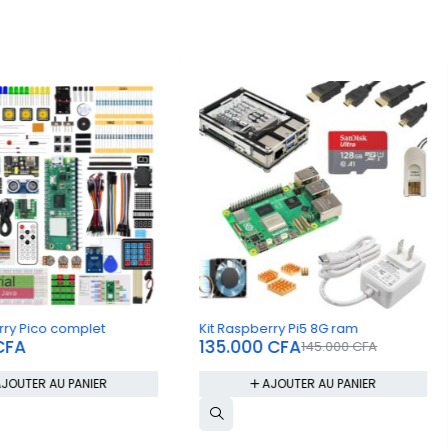
-7%
rry Pico complet
Kit Raspberry Pi5 8G ram
CFA
135.000
CFA
145.000
CFA
JOUTER AU PANIER
AJOUTER AU PANIER