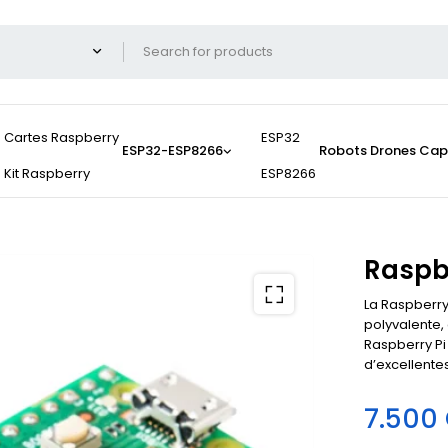
Cartes Raspberry
ESP32
ESP32-ESP8266
Robots
Drones
Cap
Kit Raspberry
ESP8266
Raspb
La Raspberry
polyvalente,
Raspberry Pi
d’excellente
7.500