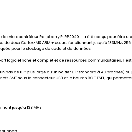
e de microcontrôleur Raspberry Pi RP2040. Il a été conçu pour être u
pose de deux Cortex-M0 ARM + cœurs fonctionnant jusqu’à 133MHz; 25
arquée pour le stockage de code et de données.
ort logiciel riche et complet et de ressources communautaires. Il est
 un pas de 0.1” plus large qu’un boîtier DIP standard à 40 broches) ou
ssinets SMT sous le connecteur USB et le bouton BOOTSEL, qui permett
onnant jusqu’à 133 MHz
e support