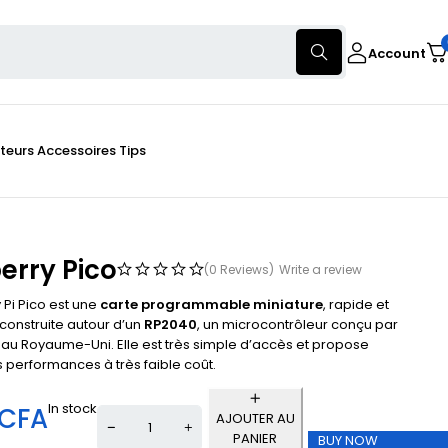
Account
teurs
Accessoires
Tips
erry Pico
(0 Reviews)
Write a review
 Pi Pico est une
carte programmable miniature
, rapide et
 construite autour d’un
RP2040
, un microcontrôleur conçu par
 au Royaume-Uni. Elle est très simple d’accès et propose
s performances à très faible coût.
In stock
CFA
AJOUTER AU
PANIER
BUY NOW