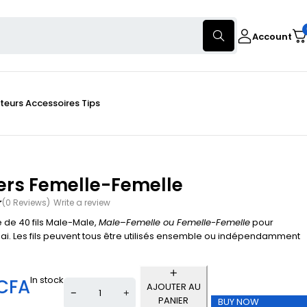
Account
teurs
Accessoires
Tips
rs Femelle-Femelle
(0 Reviews)
Write a review
de 40 fils Male-Male,
Male
–
Femelle ou Femelle-Femelle
pour
ai. Les fils peuvent tous être utilisés ensemble ou indépendamment
In stock
CFA
AJOUTER AU
PANIER
BUY NOW