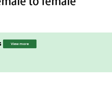
s
View more