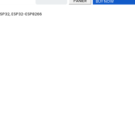
PANIER
BUY NOW
ESP32
,
ESP32-ESP8266