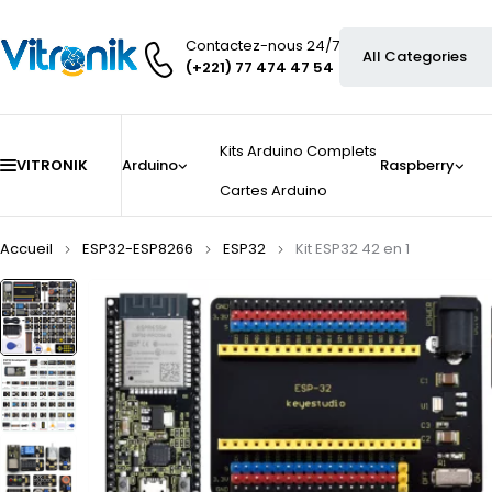
Contactez-nous 24/7
(+221) 77 474 47 54
Kits Arduino Complets
VITRONIK
Arduino
Raspberry
Cartes Arduino
Accueil
ESP32-ESP8266
ESP32
Kit ESP32 42 en 1