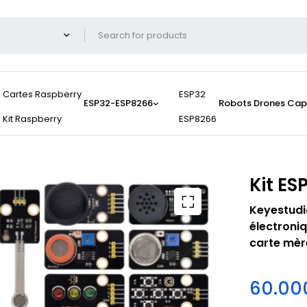
Cartes Raspberry
ESP32
ESP32-ESP8266
Robots
Drones
Cap
Kit Raspberry
ESP8266
Kit ES
Keyestudio
électroni
carte mèr
60.0