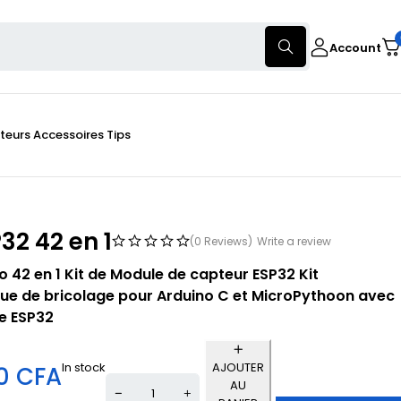
Account
teurs
Accessoires
Tips
P32 42 en 1
(0 Reviews)
Write a review
 42 en 1 Kit de Module de capteur ESP32 Kit
que de bricolage pour Arduino C et MicroPythoon avec
e ESP32
In stock
AJOUTER
00
CFA
AU