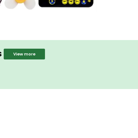
s
View more